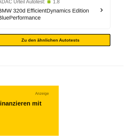
ADAC Urteil Autotest:
1.8
BMW
320d EfficientDynamics Edition
BluePerformance
Zu den ähnlichen Autotests
Anzeige
inanzieren mit