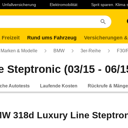
Unfallversicherung
Elektromobilität
Sprit sparen. Klima
 Freizeit
Rund ums Fahrzeug
Versicherungen &
Marken & Modelle
BMW
3er-Reihe
F30/
Steptronic (03/15 - 06/1
che Autotests
Laufende Kosten
Rückrufe & Mänge
W 318d Luxury Line Steptroni