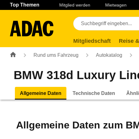
Navigation
Suche
Seiteninhalt
Fußzeile
Top Themen
Mitglied werden
Mietwagen
Mitgliedschaft
Reise &
Rund ums Fahrzeug
Autokatalog
BMW 318d Luxury Line 
Allgemeine Daten
Technische Daten
Ähnli
Allgemeine Daten zum
BM