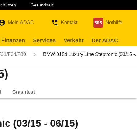
 schützen
Gesundheit
Mein ADAC
Kontakt
Nothilfe
 Finanzen
Services
Verkehr
Der ADAC
F31/F34/F80
BMW 318d Luxury Line Steptronic (03/15 
5)
l
Crashtest
c (03/15 - 06/15)