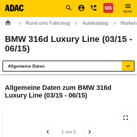
Navigation
Suche
Seiteninhalt
Fußzeile
Nothilfe
MENÜ
Rund ums Fahrzeug
Autokatalog
Marken
BMW 316d Luxury Line (03/15 -
06/15)
Allgemeine Daten
Allgemeine Daten
Allgemeine Daten zum
BMW 316d
Luxury Line (03/15 - 06/15)
Technische Daten
Ähnliche Autotests
Laufende Kosten
1
von
5