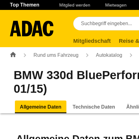
Navigation
Suche
Seiteninhalt
Fußzeile
Top Themen
Mitglied werden
Mietwagen
Mitgliedschaft
Reise &
Rund ums Fahrzeug
Autokatalog
BMW 330d BluePerforma
01/15)
Allgemeine Daten
Technische Daten
Ähnli
Allgemeine Daten zum
BM