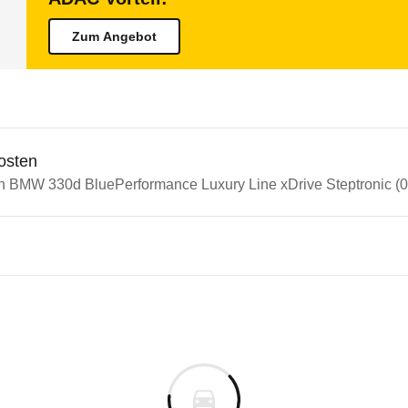
Zum Angebot
osten
in BMW 330d BluePerformance Luxury Line xDrive Steptronic (03
n Autos
3er-Reihe
30d BluePerformance Luxury 
s derselben Baureihengeneration wie das ausgewähl