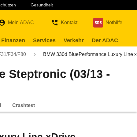
 schützen
Gesundheit
Mein ADAC
Kontakt
Nothilfe
 Finanzen
Services
Verkehr
Der ADAC
F31/F34/F80
BMW 330d BluePerformance Luxury Line 
Steptronic (03/13 -
l
Crashtest
ury Line xDrive