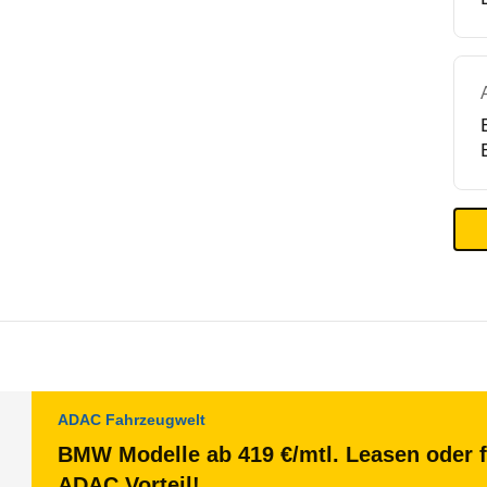
ADAC Fahrzeugwelt
BMW Modelle ab 419 €/mtl. Leasen oder f
ADAC Vorteil!