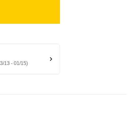
/13 - 01/15)
Line xDrive Steptronic (03/1
te Fahrzeug.