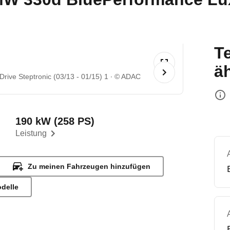
T
ä
ive Steptronic (03/13 - 01/15) 1
© ADAC
190 kW (258 PS)
Leistung
Zu meinen Fahrzeugen hinzufügen
odelle