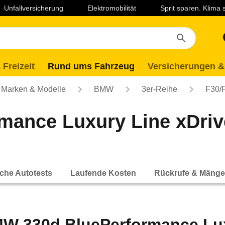
Unfallversicherung
Elektromobilität
Sprit sparen. Klima
 Freizeit
Rund ums Fahrzeug
Versicherungen &
Marken & Modelle
BMW
3er-Reihe
F30/
nce Luxury Line xDrive 
che Autotests
Laufende Kosten
Rückrufe & Mänge
W 330d BluePerformance Lux