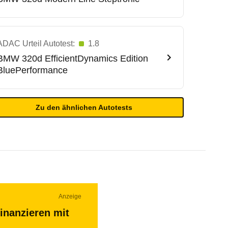
ADAC Urteil Autotest:
1.8
BMW
320d EfficientDynamics Edition
BluePerformance
Zu den ähnlichen Autotests
Anzeige
inanzieren mit