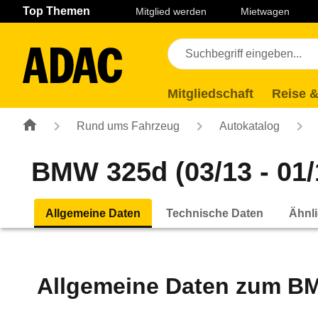
Navigation
Suche
Seiteninhalt
Fußzeile
Top Themen
Mitglied werden
Mietwagen
Mitgliedschaft
Reise &
Rund ums Fahrzeug
Autokatalog
BMW 325d (03/13 - 01/
Allgemeine Daten
Technische Daten
Ähnli
Allgemeine Daten zum
BM