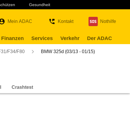
 schützen
Gesundheit
Mein ADAC
Kontakt
Nothilfe
 Finanzen
Services
Verkehr
Der ADAC
F31/F34/F80
BMW 325d (03/13 - 01/15)
l
Crashtest