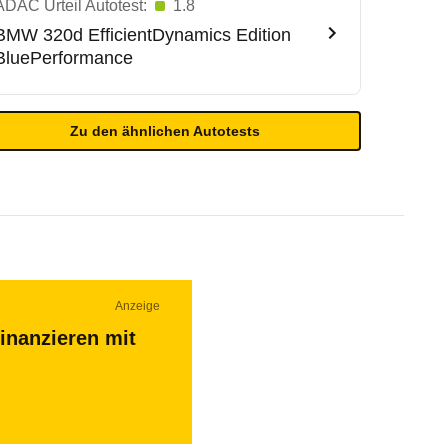
ADAC Urteil Autotest:
1.8
BMW
320d EfficientDynamics Edition
BluePerformance
Zu den ähnlichen Autotests
Anzeige
inanzieren mit