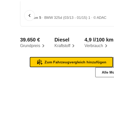
1 von 5
BMW 325d (03/13 - 01/15) 1
© ADAC
39.650 €
Diesel
4,9 l/100 km
Grundpreis
Kraftstoff
Verbrauch
Zum Fahrzeugvergleich hinzufügen
Alle M