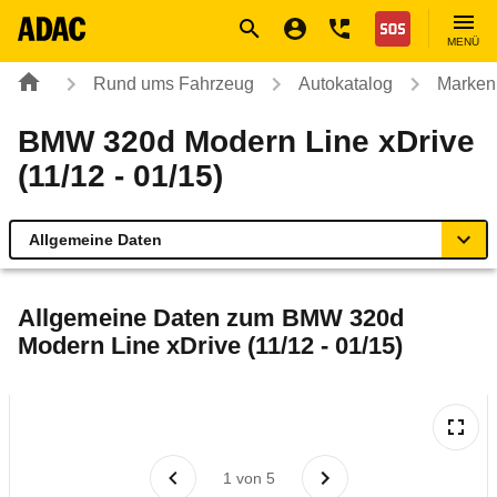
Navigation
Suche
Seiteninhalt
Fußzeile
Nothilfe
MENÜ
Rund ums Fahrzeug
Autokatalog
Marken
BMW 320d Modern Line xDrive
(11/12 - 01/15)
Allgemeine Daten
Allgemeine Daten
Allgemeine Daten zum
BMW 320d
Modern Line xDrive (11/12 - 01/15)
Technische Daten
Ähnliche Autotests
Laufende Kosten
1
von
5