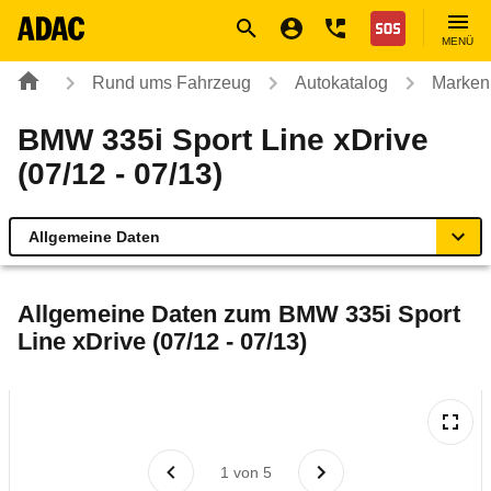
Navigation
Suche
Seiteninhalt
Fußzeile
Nothilfe
MENÜ
Rund ums Fahrzeug
Autokatalog
Marken
BMW 335i Sport Line xDrive
(07/12 - 07/13)
Allgemeine Daten
Allgemeine Daten
Allgemeine Daten zum
BMW 335i Sport
Line xDrive (07/12 - 07/13)
Technische Daten
Ähnliche Autotests
Laufende Kosten
1
von
5