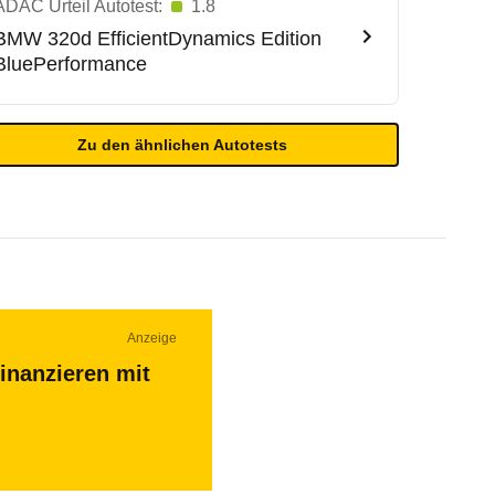
ADAC Urteil Autotest:
1.8
BMW
320d EfficientDynamics Edition
BluePerformance
Zu den ähnlichen Autotests
Anzeige
inanzieren mit