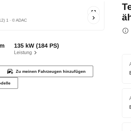
T
ä
12) 1
© ADAC
km
135 kW (184 PS)
Leistung
Zu meinen Fahrzeugen hinzufügen
odelle