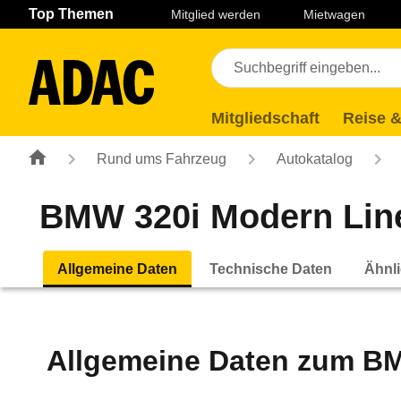
Navigation
Suche
Seiteninhalt
Fußzeile
Top Themen
Mitglied werden
Mietwagen
Mitgliedschaft
Reise &
Rund ums Fahrzeug
Autokatalog
BMW 320i Modern Line 
Allgemeine Daten
Technische Daten
Ähnli
Allgemeine Daten zum
BM