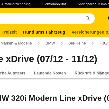
Unfallversicherung
Elektromobilität
Sprit sparen. Klima
 Freizeit
Rund ums Fahrzeug
Versicherungen &
Marken & Modelle
BMW
3er-Reihe
F30/
xDrive (07/12 - 11/12)
che Autotests
Laufende Kosten
Rückrufe & Mänge
W 320i Modern Line xDrive (07