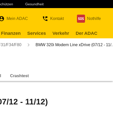
 schützen
Gesundheit
Mein ADAC
Kontakt
Nothilfe
 Finanzen
Services
Verkehr
Der ADAC
F31/F34/F80
BMW 320i Modern Line xDrive (07/12 - 11
l
Crashtest
/12 - 11/12)