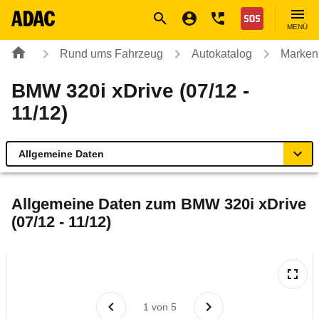
Navigation
Suche
Seiteninhalt
Fußzeile
Nothilfe
MENÜ
Rund ums Fahrzeug
Autokatalog
Marken
BMW 320i xDrive (07/12 -
11/12)
Allgemeine Daten
Allgemeine Daten
Allgemeine Daten zum
BMW 320i xDrive
(07/12 - 11/12)
Technische Daten
Ähnliche Autotests
Laufende Kosten
1
von
5