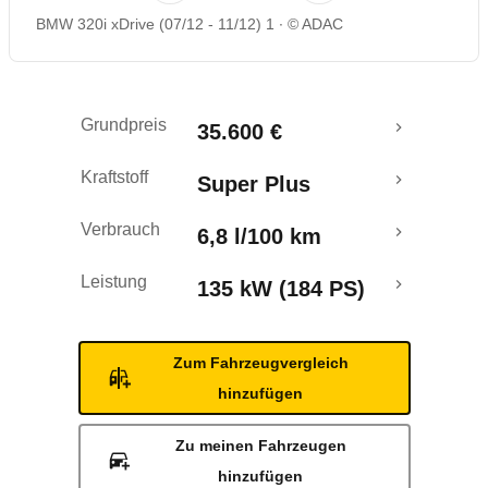
BMW 320i xDrive (07/12 - 11/12) 1
© ADAC
Rückrufe & Mängel
Crashtest
Grundpreis
35.600 €
Kraftstoff
Super Plus
Verbrauch
6,8 l/100 km
Leistung
135 kW (184 PS)
Zum Fahrzeugvergleich
hinzufügen
Zu meinen Fahrzeugen
hinzufügen