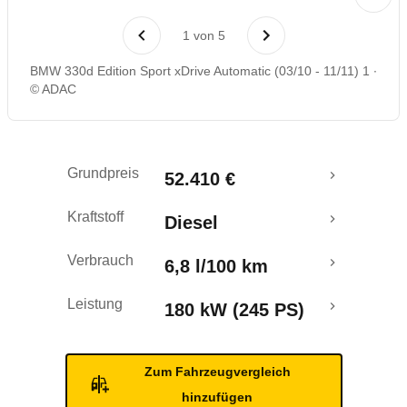
Laufende Kosten
1
von
5
Rückrufe & Mängel
BMW 330d Edition Sport xDrive Automatic (03/10 - 11/11) 1
© ADAC
Grundpreis
52.410 €
Kraftstoff
Diesel
Verbrauch
6,8 l/100 km
Leistung
180 kW (245 PS)
Zum Fahrzeugvergleich
hinzufügen