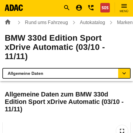
Navigation
Suche
Seiteninhalt
Fußzeile
Nothilfe
MENÜ
Rund ums Fahrzeug
Autokatalog
Marken
BMW 330d Edition Sport
xDrive Automatic (03/10 -
11/11)
Allgemeine Daten
Allgemeine Daten
Allgemeine Daten zum
BMW 330d
Edition Sport xDrive Automatic (03/10 -
Technische Daten
11/11)
Ähnliche Autotests