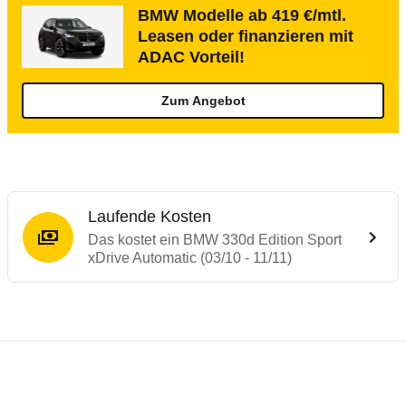
BMW Modelle ab 419 €/mtl.
Leasen oder finanzieren mit
ADAC Vorteil!
Zum Angebot
Laufende Kosten
Das kostet ein BMW 330d Edition Sport
xDrive Automatic (03/10 - 11/11)
Testergebnisse von ähnlichen Autos
Laufende Kosten
Rückrufe & Mängel des BMW 3er-Reihe
Technische Daten des
BMW 330d Edition S