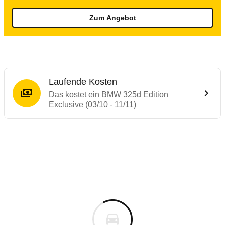
Zum Angebot
Laufende Kosten
Das kostet ein BMW 325d Edition
Exclusive (03/10 - 11/11)
Testergebnisse von ähnlichen Autos
Laufende Kosten
Rückrufe & Mängel des BMW 3er-Reihe
Technische Daten des
BMW 325d Edition E
Hier finden Sie eine Übersicht aller Autotests aus de
Individuelle Berechnung
Berechnung
Alle Rückrufe
s