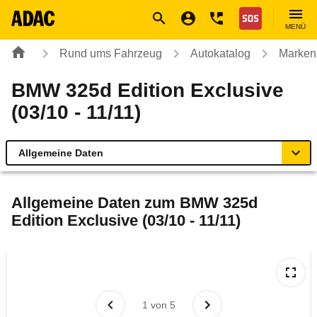
Navigation
Suche
Seiteninhalt
Fußzeile
Nothilfe
MENÜ
Rund ums Fahrzeug
Autokatalog
Marken
BMW 325d Edition Exclusive
(03/10 - 11/11)
Allgemeine Daten
Allgemeine Daten
Allgemeine Daten zum
BMW 325d
Edition Exclusive (03/10 - 11/11)
Technische Daten
Ähnliche Autotests
Laufende Kosten
1
von
5