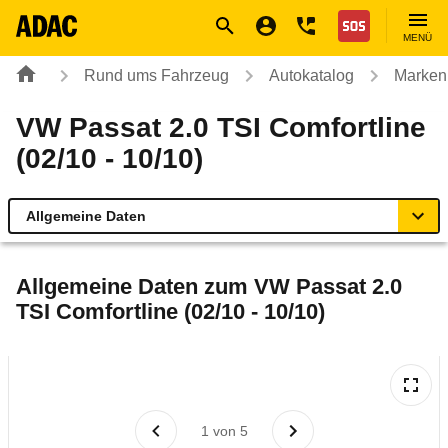
Navigation
Suche
Seiteninhalt
Fußzeile
Nothilfe
MENÜ
Rund ums Fahrzeug
Autokatalog
Marken
VW Passat 2.0 TSI Comfortline
(02/10 - 10/10)
Allgemeine Daten
Allgemeine Daten
Allgemeine Daten zum
VW Passat 2.0
TSI Comfortline (02/10 - 10/10)
Technische Daten
Ähnliche Autotests
Laufende Kosten
1
von
5