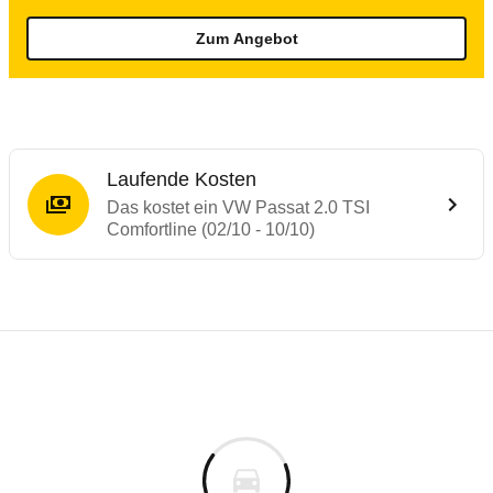
Zum Angebot
Laufende Kosten
Das kostet ein VW Passat 2.0 TSI
Comfortline (02/10 - 10/10)
Testergebnisse von ähnlichen Autos
Laufende Kosten
Rückrufe & Mängel des VW Passat
Technische Daten des
VW Passat 2.0 TSI 
Hier finden Sie eine Übersicht aller Autotests aus de
Individuelle Berechnung
Berechnung
Alle Rückrufe
s