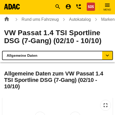
Navigation
Suche
Seiteninhalt
Fußzeile
Nothilfe
MENÜ
Rund ums Fahrzeug
Autokatalog
Marken
VW Passat 1.4 TSI Sportline
DSG (7-Gang) (02/10 - 10/10)
Allgemeine Daten
Allgemeine Daten
Allgemeine Daten zum
VW Passat 1.4
TSI Sportline DSG (7-Gang) (02/10 -
Technische Daten
10/10)
Ähnliche Autotests
Laufende Kosten