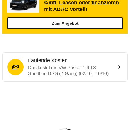
€/mtl. Leasen oder finanzieren
mit ADAC Vorteil!
Zum Angebot
Laufende Kosten
Das kostet ein VW Passat 1.4 TSI
Sportline DSG (7-Gang) (02/10 - 10/10)
Testergebnisse von ähnlichen Autos
Laufende Kosten
Rückrufe & Mängel des VW Passat
Technische Daten des
VW Passat 1.4 TSI 
Hier finden Sie eine Übersicht aller Autotests aus de
Individuelle Berechnung
Berechnung