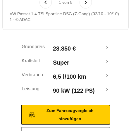
1
von
5
Rückrufe & Mängel
VW Passat 1.4 TSI Sportline DSG (7-Gang) (02/10 - 10/10)
1
© ADAC
Grundpreis
28.850 €
Kraftstoff
Super
Verbrauch
6,5 l/100 km
Leistung
90 kW (122 PS)
Zum Fahrzeugvergleich
hinzufügen