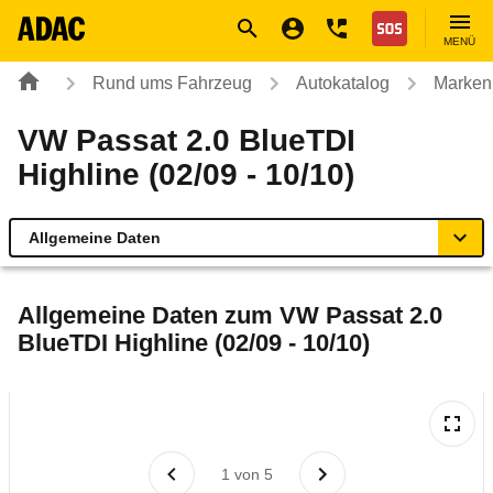
Navigation
Suche
Seiteninhalt
Fußzeile
Nothilfe
MENÜ
Rund ums Fahrzeug
Autokatalog
Marken
VW Passat 2.0 BlueTDI
Highline (02/09 - 10/10)
Allgemeine Daten
Allgemeine Daten
Allgemeine Daten zum
VW Passat 2.0
BlueTDI Highline (02/09 - 10/10)
Technische Daten
Ähnliche Autotests
Laufende Kosten
1
von
5