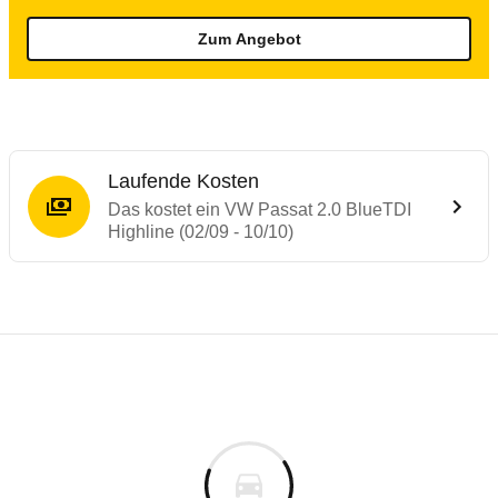
Zum Angebot
Laufende Kosten
Das kostet ein VW Passat 2.0 BlueTDI
Highline (02/09 - 10/10)
Testergebnisse von ähnlichen Autos
Laufende Kosten
Rückrufe & Mängel des VW Passat
Technische Daten des
VW Passat 2.0 Blue
Hier finden Sie eine Übersicht aller Autotests aus de
Individuelle Berechnung
Berechnung
Alle Rückrufe
s