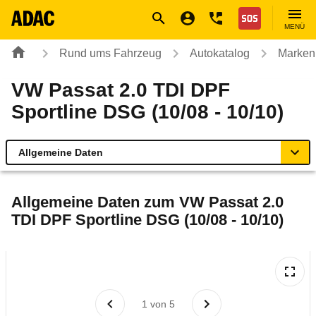
Navigation
Suche
Seiteninhalt
Fußzeile
Nothilfe
MENÜ
Rund ums Fahrzeug
Autokatalog
Marken
VW Passat 2.0 TDI DPF
Sportline DSG (10/08 - 10/10)
Allgemeine Daten
Allgemeine Daten
Allgemeine Daten zum
VW Passat 2.0
TDI DPF Sportline DSG (10/08 - 10/10)
Technische Daten
Ähnliche Autotests
Laufende Kosten
1
von
5