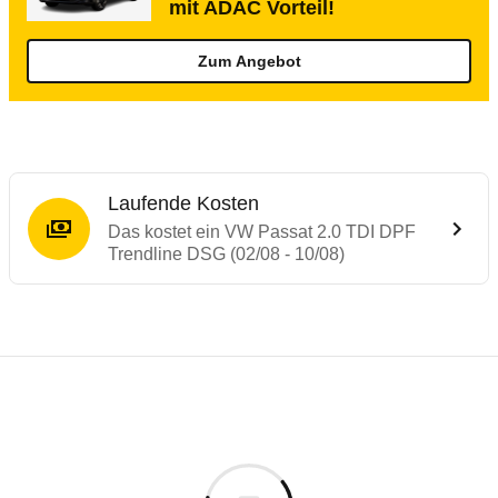
mit ADAC Vorteil!
Zum Angebot
Laufende Kosten
Das kostet ein VW Passat 2.0 TDI DPF
Trendline DSG (02/08 - 10/08)
Testergebnisse von ähnlichen Autos
Laufende Kosten
Rückrufe & Mängel des VW Passat
Technische Daten des
VW Passat 2.0 TDI 
Hier finden Sie eine Übersicht aller Autotests aus de
Individuelle Berechnung
Berechnung