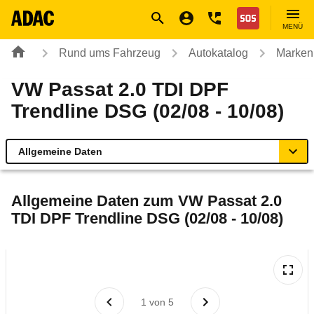
Navigation
Suche
Seiteninhalt
Fußzeile
Nothilfe
MENÜ
Rund ums Fahrzeug
Autokatalog
Marken
VW Passat 2.0 TDI DPF
Trendline DSG (02/08 - 10/08)
Allgemeine Daten
Allgemeine Daten
Allgemeine Daten zum
VW Passat 2.0
TDI DPF Trendline DSG (02/08 - 10/08)
Technische Daten
Ähnliche Autotests
Laufende Kosten
1
von
5