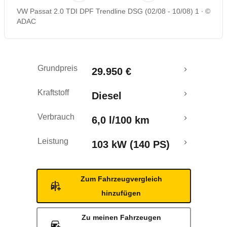
VW Passat 2.0 TDI DPF Trendline DSG (02/08 - 10/08) 1
©
Rückrufe & Mängel
ADAC
Grundpreis
29.950 €
Kraftstoff
Diesel
Verbrauch
6,0 l/100 km
Leistung
103 kW (140 PS)
Zum Fahrzeugvergleich
hinzufügen
Zu meinen Fahrzeugen