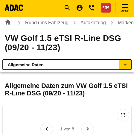
Navigation
Suche
Seiteninhalt
Fußzeile
Nothilfe
MENÜ
Rund ums Fahrzeug
Autokatalog
Marken
VW Golf 1.5 eTSI R-Line DSG
(09/20 - 11/23)
Allgemeine Daten
Allgemeine Daten
Allgemeine Daten zum
VW Golf 1.5 eTSI
R-Line DSG (09/20 - 11/23)
Technische Daten
Ähnliche Autotests
Laufende Kosten
1
von
8