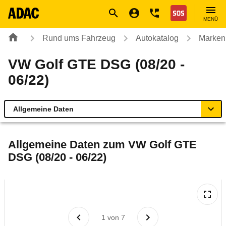
Navigation
Suche
Seiteninhalt
Fußzeile
Nothilfe
MENÜ
Rund ums Fahrzeug
Autokatalog
Marken
VW Golf GTE DSG (08/20 -
06/22)
Allgemeine Daten
Allgemeine Daten
Allgemeine Daten zum
VW Golf GTE
DSG (08/20 - 06/22)
Technische Daten
Ähnliche Autotests
Laufende Kosten
1
von
7