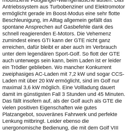
modifizierte Fußgänger-Warngeräusche außen. Das
Antriebssystem aus Turbobenziner und Elektromotor
ermöglicht gerade im Boost-Modus eine sehr flotte
Beschleunigung, im Alltag allgemein gefällt das
spontane Ansprechen auf Gasbefehle dank des
schnell reagierenden E-Motors. Die Vehemenz
zumindest eines GTI kann der GTE nicht ganz
erreichen, dafür bleibt er aber auch im Verbrauch
unter dem legendären Sport-Golf. So flott der GTE
auch unterwegs sein kann, beim Laden ist er leider
ein Trödler geblieben. Wo mancher Konkurrent
zweiphasiges AC-Laden mit 7,2 kW und sogar CCS-
Laden mit über 20 kW ermöglicht, sind im Golf nur
maximal 3,6 kW möglich. Eine Vollladung dauert
damit im günstigsten Fall 3 Stunden und 45 Minuten.
Das fällt insofern auf, als der Golf auch als GTE die
vielen positiven Eigenschaften wie gutes
Platzangebot, souveränes Fahrwerk und perfekte
Lenkung mitbringt. Leider ebenso die
unergonomische Bedienung, die mit dem Golf VIII