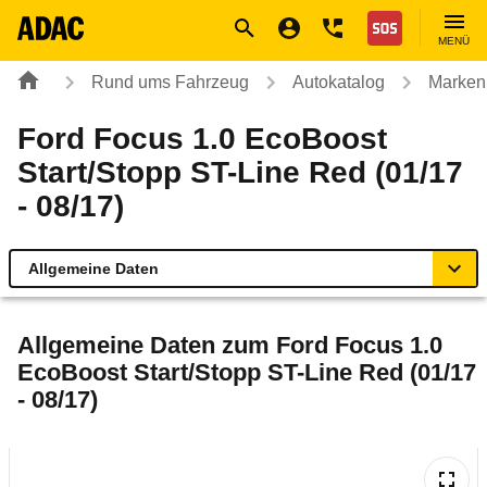
Navigation
Suche
Seiteninhalt
Fußzeile
Nothilfe
MENÜ
Rund ums Fahrzeug
Autokatalog
Marken
Ford Focus 1.0 EcoBoost
Start/Stopp ST-Line Red (01/17
- 08/17)
Allgemeine Daten
Allgemeine Daten
Allgemeine Daten zum
Ford Focus 1.0
EcoBoost Start/Stopp ST-Line Red (01/17
Technische Daten
- 08/17)
Ähnliche Autotests