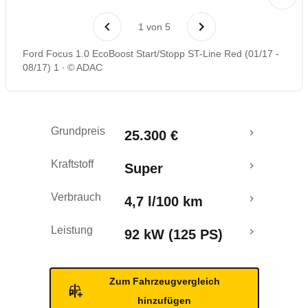
Laufende Kosten
1
von
5
Rückrufe & Mängel
Ford Focus 1.0 EcoBoost Start/Stopp ST-Line Red (01/17 -
08/17) 1
© ADAC
Crashtest
Grundpreis
25.300 €
Kraftstoff
Super
Verbrauch
4,7 l/100 km
Leistung
92 kW (125 PS)
Zum Fahrzeugvergleich
hinzufügen