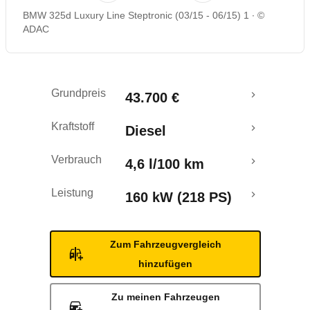
BMW 325d Luxury Line Steptronic (03/15 - 06/15) 1
©
Rückrufe & Mängel
ADAC
Crashtest
Grundpreis
43.700 €
Kraftstoff
Diesel
Verbrauch
4,6 l/100 km
Leistung
160 kW (218 PS)
Zum Fahrzeugvergleich
hinzufügen
Zu meinen Fahrzeugen