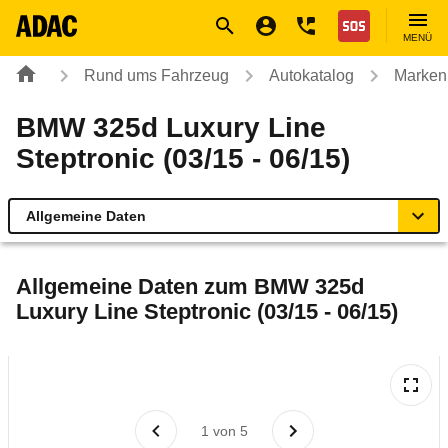
Navigation
Suche
Seiteninhalt
Fußzeile
Nothilfe
MENÜ
Rund ums Fahrzeug
Autokatalog
Marken
BMW 325d Luxury Line
Steptronic (03/15 - 06/15)
Allgemeine Daten
Allgemeine Daten
Allgemeine Daten zum
BMW 325d
Luxury Line Steptronic (03/15 - 06/15)
Technische Daten
Ähnliche Autotests
Laufende Kosten
1
von
5