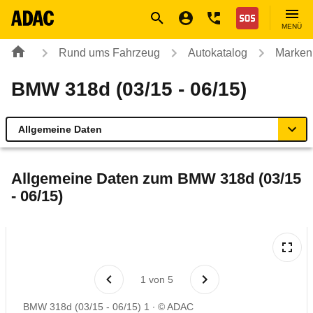
Navigation
Suche
Seiteninhalt
Fußzeile
Nothilfe
MENÜ
Rund ums Fahrzeug
Autokatalog
Marken
BMW 318d (03/15 - 06/15)
Allgemeine Daten
Allgemeine Daten
Allgemeine Daten zum
BMW 318d (03/15
- 06/15)
Technische Daten
Ähnliche Autotests
Laufende Kosten
1
von
5
BMW 318d (03/15 - 06/15) 1
© ADAC