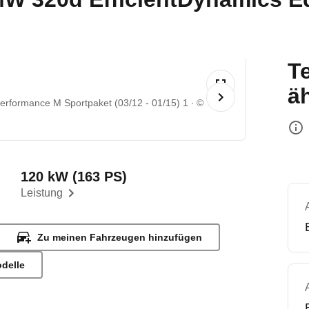
T
ä
erformance M Sportpaket (03/12 - 01/15) 1
©
120 kW (163 PS)
Leistung
Zu meinen Fahrzeugen hinzufügen
odelle