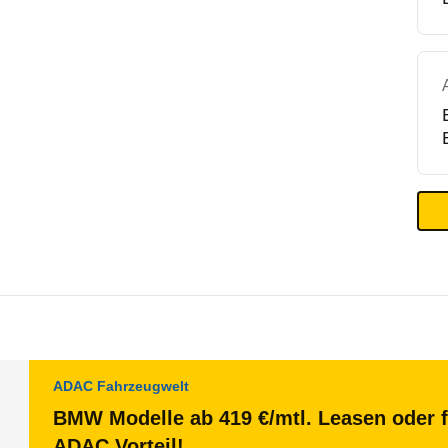
ADAC Fahrzeugwelt
BMW Modelle ab 419 €/mtl. Leasen oder f
ADAC Vorteil!