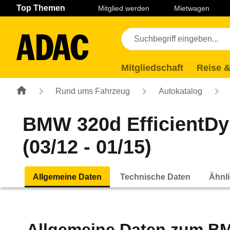
Navigation
Suche
Seiteninhalt
Fußzeile
Top Themen
Mitglied werden
Mietwagen
Mitgliedschaft
Reise &
Rund ums Fahrzeug
Autokatalog
BMW 320d EfficientDy
(03/12 - 01/15)
Allgemeine Daten
Technische Daten
Ähnli
Allgemeine Daten zum
BM