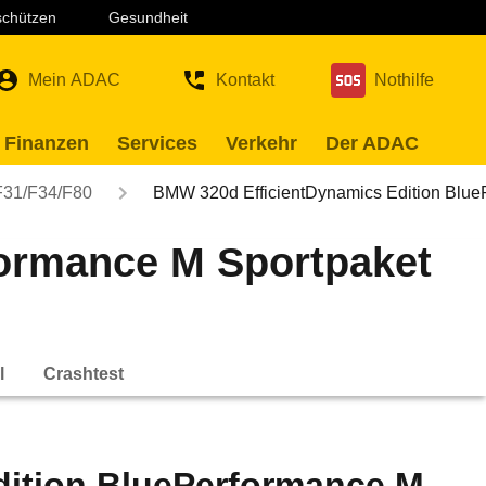
 schützen
Gesundheit
Mein ADAC
Kontakt
Nothilfe
 Finanzen
Services
Verkehr
Der ADAC
F31/F34/F80
BMW 320d EfficientDynamics Edition Blu
formance M Sportpaket
l
Crashtest
dition BluePerformance M