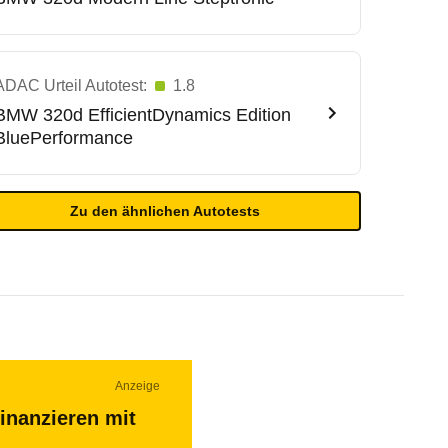
ADAC Urteil Autotest:
1.8
BMW
320d EfficientDynamics Edition
BluePerformance
Zu den ähnlichen Autotests
Anzeige
inanzieren mit