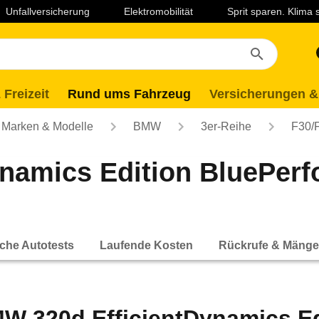
Unfallversicherung
Elektromobilität
Sprit sparen. Klima
 Freizeit
Rund ums Fahrzeug
Versicherungen &
Marken & Modelle
BMW
3er-Reihe
F30/
namics Edition BluePer
che Autotests
Laufende Kosten
Rückrufe & Mänge
W 320d EfficientDynamics E