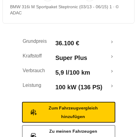
BMW 316i M Sportpaket Steptronic (03/13 - 06/15) 1
©
Rückrufe & Mängel
ADAC
Crashtest
Grundpreis
36.100 €
Kraftstoff
Super Plus
Verbrauch
5,9 l/100 km
Leistung
100 kW (136 PS)
Zum Fahrzeugvergleich
hinzufügen
Zu meinen Fahrzeugen