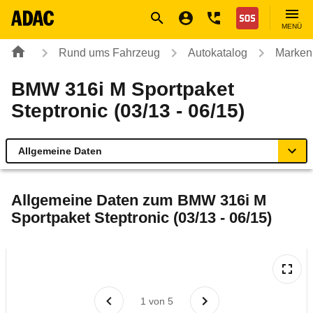
Navigation
Suche
Seiteninhalt
Fußzeile
Nothilfe
MENÜ
Rund ums Fahrzeug
Autokatalog
Marken
BMW 316i M Sportpaket
Steptronic (03/13 - 06/15)
Allgemeine Daten
Allgemeine Daten
Allgemeine Daten zum
BMW 316i M
Sportpaket Steptronic (03/13 - 06/15)
Technische Daten
Ähnliche Autotests
Laufende Kosten
1
von
5