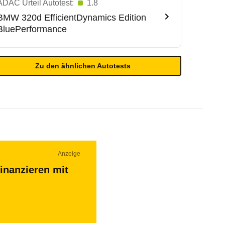
ADAC Urteil Autotest:
1.8
BMW
320d EfficientDynamics Edition
BluePerformance
Zu den ähnlichen Autotests
Anzeige
inanzieren mit