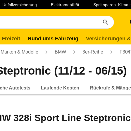
Unfallversicherung
Elektromobilität
Sprit sparen. Klima
 Freizeit
Rund ums Fahrzeug
Versicherungen &
Marken & Modelle
BMW
3er-Reihe
F30/
eptronic (11/12 - 06/15)
che Autotests
Laufende Kosten
Rückrufe & Mänge
W 328i Sport Line Steptronic 