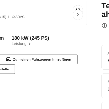
T
ä
/15) 1
© ADAC
km
180 kW (245 PS)
Leistung
Zu meinen Fahrzeugen hinzufügen
odelle