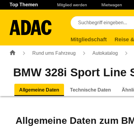
Navigation
Suche
Seiteninhalt
Fußzeile
Top Themen
Mitglied werden
Mietwagen
Mitgliedschaft
Reise &
Rund ums Fahrzeug
Autokatalog
BMW 328i Sport Line St
Allgemeine Daten
Technische Daten
Ähnli
Allgemeine Daten zum
BM