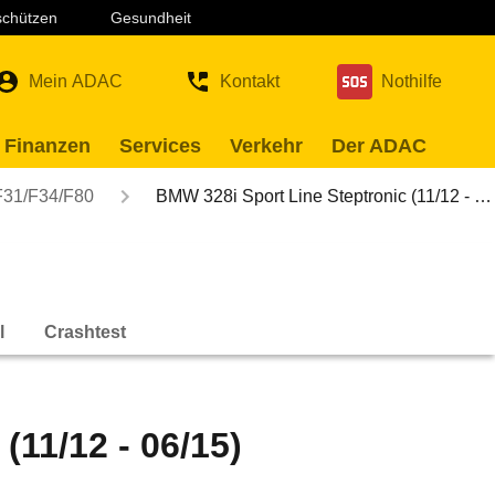
 schützen
Gesundheit
Mein ADAC
Kontakt
Nothilfe
 Finanzen
Services
Verkehr
Der ADAC
F31/F34/F80
BMW 328i Sport Line Steptronic (11/12 - …
l
Crashtest
(11/12 - 06/15)