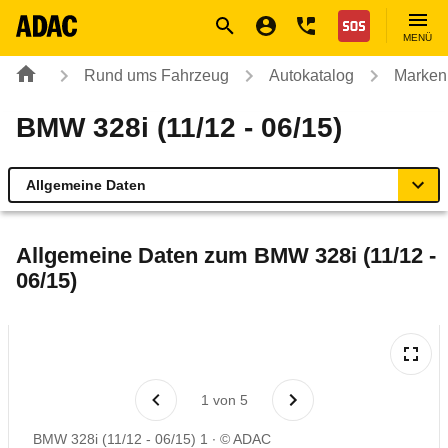
Navigation
Suche
Seiteninhalt
Fußzeile
Nothilfe
MENÜ
Rund ums Fahrzeug
Autokatalog
Marken
BMW 328i (11/12 - 06/15)
Allgemeine Daten
Allgemeine Daten
Allgemeine Daten zum
BMW 328i (11/12 -
06/15)
Technische Daten
Ähnliche Autotests
Laufende Kosten
1
von
5
BMW 328i (11/12 - 06/15) 1
© ADAC