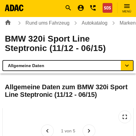
Navigation
Suche
Seiteninhalt
Fußzeile
Nothilfe
MENÜ
Rund ums Fahrzeug
Autokatalog
Marken
BMW 320i Sport Line
Steptronic (11/12 - 06/15)
Allgemeine Daten
Allgemeine Daten
Allgemeine Daten zum
BMW 320i Sport
Line Steptronic (11/12 - 06/15)
Technische Daten
Ähnliche Autotests
Laufende Kosten
1
von
5