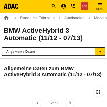
Navigation
Suche
Seiteninhalt
Fußzeile
Nothilfe
MENÜ
Rund ums Fahrzeug
Autokatalog
Marken
BMW ActiveHybrid 3
Automatic (11/12 - 07/13)
Allgemeine Daten
Allgemeine Daten
Allgemeine Daten zum
BMW
ActiveHybrid 3 Automatic (11/12 - 07/13)
Technische Daten
Ähnliche Autotests
Laufende Kosten
1
von
5