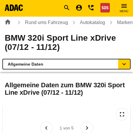
Navigation
Suche
Seiteninhalt
Fußzeile
Nothilfe
MENÜ
Rund ums Fahrzeug
Autokatalog
Marken
BMW 320i Sport Line xDrive
(07/12 - 11/12)
Allgemeine Daten
Allgemeine Daten
Allgemeine Daten zum
BMW 320i Sport
Line xDrive (07/12 - 11/12)
Technische Daten
Ähnliche Autotests
Laufende Kosten
1
von
5