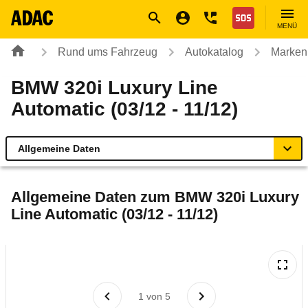
Navigation
Suche
Seiteninhalt
Fußzeile
Nothilfe
MENÜ
Rund ums Fahrzeug
Autokatalog
Marken
BMW 320i Luxury Line
Automatic (03/12 - 11/12)
Allgemeine Daten
Allgemeine Daten
Allgemeine Daten zum
BMW 320i Luxury
Line Automatic (03/12 - 11/12)
Technische Daten
Ähnliche Autotests
Laufende Kosten
1
von
5