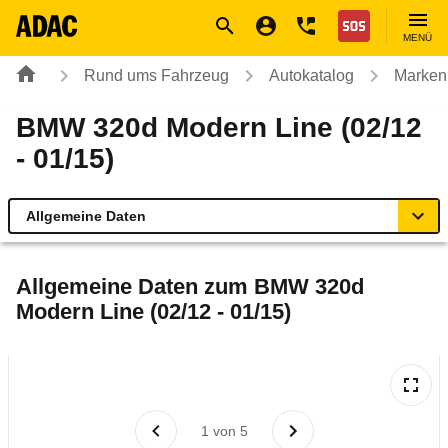
Navigation
Suche
Seiteninhalt
Fußzeile
Nothilfe
MENÜ
Rund ums Fahrzeug
Autokatalog
Marken
BMW 320d Modern Line (02/12
- 01/15)
Allgemeine Daten
Allgemeine Daten
Allgemeine Daten zum
BMW 320d
Modern Line (02/12 - 01/15)
Technische Daten
Ähnliche Autotests
Laufende Kosten
1
von
5