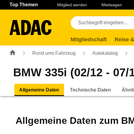
Navigation
Suche
Seiteninhalt
Fußzeile
Top Themen
Mitglied werden
Mietwagen
Mitgliedschaft
Reise &
Rund ums Fahrzeug
Autokatalog
BMW 335i (02/12 - 07/
Allgemeine Daten
Technische Daten
Ähnli
Allgemeine Daten zum
BM