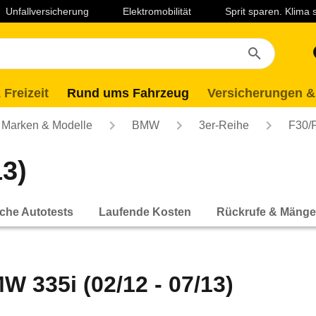
Unfallversicherung
Elektromobilität
Sprit sparen. Klima
 Freizeit
Rund ums Fahrzeug
Versicherungen &
Marken & Modelle
BMW
3er-Reihe
F30/
13)
che Autotests
Laufende Kosten
Rückrufe & Mänge
W 335i (02/12 - 07/13)