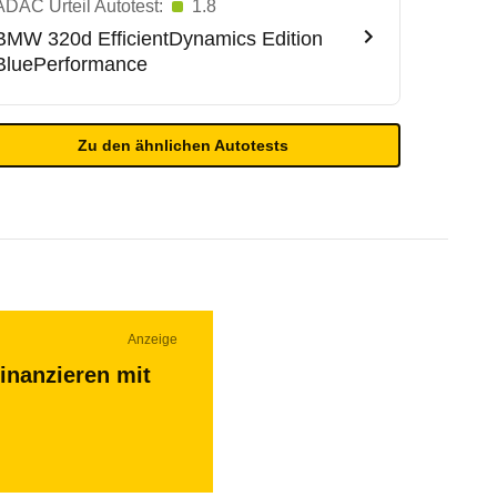
ADAC Urteil Autotest:
1.8
BMW
320d EfficientDynamics Edition
BluePerformance
Zu den ähnlichen Autotests
Anzeige
inanzieren mit