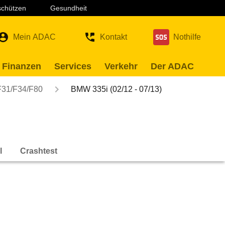
 schützen
Gesundheit
Mein ADAC
Kontakt
Nothilfe
 Finanzen
Services
Verkehr
Der ADAC
F31/F34/F80
BMW 335i (02/12 - 07/13)
l
Crashtest