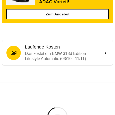
ADAC Vorteil!
Zum Angebot
Laufende Kosten
Das kostet ein BMW 318d Edition
Lifestyle Automatic (03/10 - 11/11)
Testergebnisse von ähnlichen Autos
Laufende Kosten
Rückrufe & Mängel des BMW 3er-Reihe
Technische Daten des
BMW 318d Edition L
Hier finden Sie eine Übersicht aller Autotests aus de
Individuelle Berechnung
Berechnung