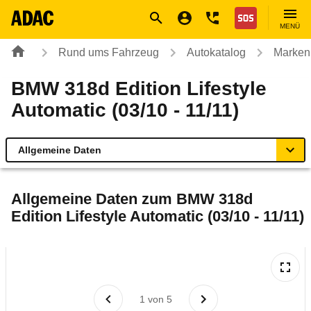
Navigation
Suche
Seiteninhalt
Fußzeile
Nothilfe
MENÜ
Rund ums Fahrzeug
Autokatalog
Marken
BMW 318d Edition Lifestyle
Automatic (03/10 - 11/11)
Allgemeine Daten
Allgemeine Daten
Allgemeine Daten zum
BMW 318d
Edition Lifestyle Automatic (03/10 - 11/11)
Technische Daten
Ähnliche Autotests
Laufende Kosten
1
von
5