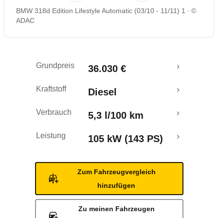
BMW 318d Edition Lifestyle Automatic (03/10 - 11/11) 1
©
Rückrufe & Mängel
ADAC
Grundpreis
36.030 €
Kraftstoff
Diesel
Verbrauch
5,3 l/100 km
Leistung
105 kW (143 PS)
Zum Fahrzeugvergleich
hinzufügen
Zu meinen Fahrzeugen