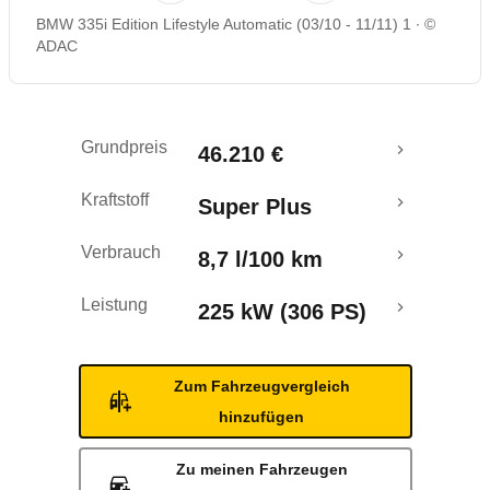
BMW 335i Edition Lifestyle Automatic (03/10 - 11/11) 1
©
Rückrufe & Mängel
ADAC
Grundpreis
46.210 €
Kraftstoff
Super Plus
Verbrauch
8,7 l/100 km
Leistung
225 kW (306 PS)
Zum Fahrzeugvergleich
hinzufügen
Zu meinen Fahrzeugen