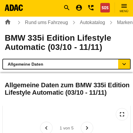
Navigation
Suche
Seiteninhalt
Fußzeile
Nothilfe
MENÜ
Rund ums Fahrzeug
Autokatalog
Marken
BMW 335i Edition Lifestyle
Automatic (03/10 - 11/11)
Allgemeine Daten
Allgemeine Daten
Allgemeine Daten zum
BMW 335i Edition
Lifestyle Automatic (03/10 - 11/11)
Technische Daten
Ähnliche Autotests
Laufende Kosten
1
von
5