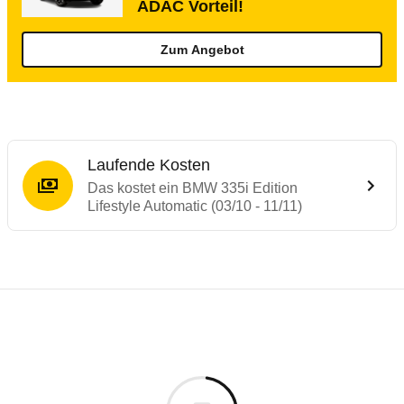
ADAC Vorteil!
Zum Angebot
Laufende Kosten
Das kostet ein BMW 335i Edition
Lifestyle Automatic (03/10 - 11/11)
Testergebnisse von ähnlichen Autos
Laufende Kosten
Rückrufe & Mängel des BMW 3er-Reihe
Technische Daten des
BMW 335i Edition L
Hier finden Sie eine Übersicht aller Autotests aus de
Individuelle Berechnung
Berechnung