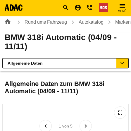
Navigation
Suche
Seiteninhalt
Fußzeile
Nothilfe
MENÜ
Rund ums Fahrzeug
Autokatalog
Marken
BMW 318i Automatic (04/09 -
11/11)
Allgemeine Daten
Allgemeine Daten
Allgemeine Daten zum
BMW 318i
Automatic (04/09 - 11/11)
Technische Daten
Ähnliche Autotests
Laufende Kosten
1
von
5