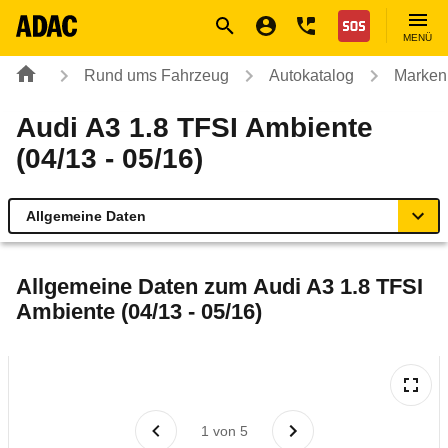
Navigation
Suche
Seiteninhalt
Fußzeile
Nothilfe
MENÜ
Rund ums Fahrzeug
Autokatalog
Marken
Audi A3 1.8 TFSI Ambiente
(04/13 - 05/16)
Allgemeine Daten
Allgemeine Daten
Allgemeine Daten zum
Audi A3 1.8 TFSI
Ambiente (04/13 - 05/16)
Technische Daten
Ähnliche Autotests
Laufende Kosten
1
von
5