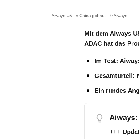
Aiways U5: In China gebaut
© Aiways
Mit dem Aiways U5
ADAC hat das Prod
Im Test: Aiway
Gesamturteil: 
Ein rundes Ang
Aiways:
+++ Upda