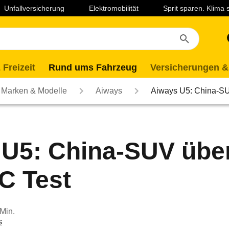
Unfallversicherung
Elektromobilität
Sprit sparen. Klima
 Freizeit
Rund ums Fahrzeug
Versicherungen &
Marken & Modelle
Aiways
Aiways U5: China-S
 U5: China-SUV übe
C Test
 Min.
s