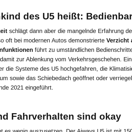
kind des U5 heißt: Bedienbar
eit
schlägt dann aber die mangelnde Erfahrung de
so oft bei modernen Autos demonstrierte
Verzicht 
nfunktionen
führt zu umständlichen Bedienschrit
 damit zur Ablenkung vom Verkehrsgeschehen. Ei
der die Systeme des U5 hochgefahren, die Klimatisie
aum sowie das Schiebedach geöffnet oder verriege
Ende 2021 eingeführt.
nd Fahrverhalten sind okay
t es wenig auszusetzen. Der Aiways U5 ist mit 1