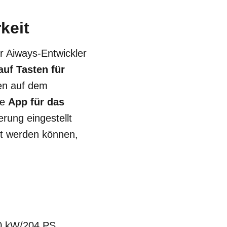
keit
r Aiways-Entwickler
auf Tasten für
ten auf dem
ne
App für das
rung eingestellt
lt werden können,
50 kW/204 PS