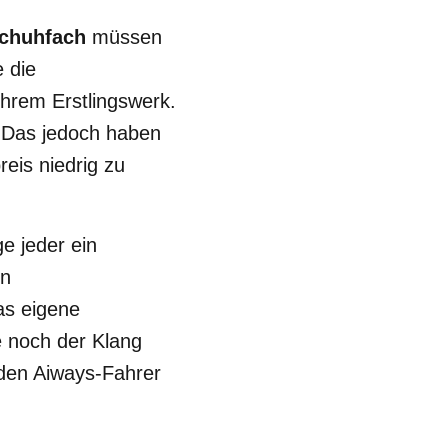
chuhfach
müssen
 die
ihrem Erstlingswerk.
 Das jedoch haben
eis niedrig zu
e jeder ein
en
as eigene
 noch der Klang
den Aiways-Fahrer