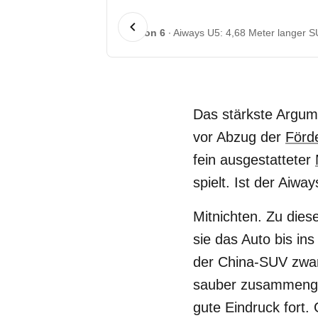
1 von 6
Aiways U5: 4,68 Meter langer SU
Das stärkste Argum
vor Abzug der
Förd
fein ausgestatteter
spielt. Ist der Aiw
Mitnichten. Zu die
sie das Auto bis ins
der China-SUV zwar
sauber zusammengeb
gute Eindruck fort