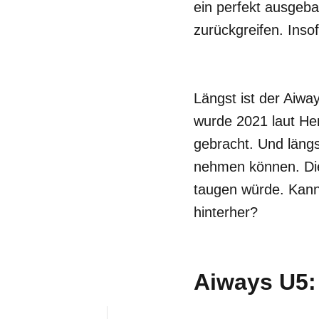
ein perfekt ausgeb
zurückgreifen. Insof
Längst ist der Aiwa
wurde 2021 laut Her
gebracht. Und läng
nehmen können. Di
taugen würde. Kann
hinterher?
Aiways U5: