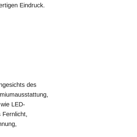
ertigen Eindruck.
ngesichts des
remiumausstattung,
 wie LED-
Fernlicht,
nnung,