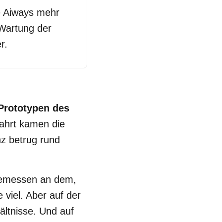
ke Aiways mehr
 Wartung der
r.
Prototypen des
ahrt kamen die
nz betrug rund
emessen an dem,
viel. Aber auf der
ältnisse. Und auf