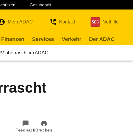
 schützen
Gesundheit
Mein ADAC
Kontakt
Nothilfe
 Finanzen
Services
Verkehr
Der ADAC
UV überrascht im ADAC …
rrascht
Feedback
Drucken