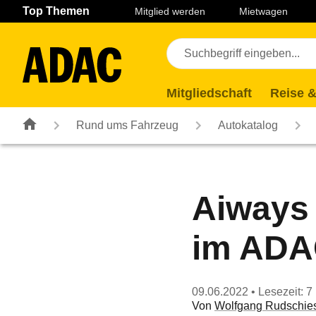
Navigation
Suche
Seiteninhalt
Fußzeile
Top Themen
Mitglied werden
Mietwagen
Mitgliedschaft
Reise &
Rund ums Fahrzeug
Autokatalog
Aiways
im ADA
09.06.2022
• Lesezeit: 7
Von
Wolfgang Rudschie