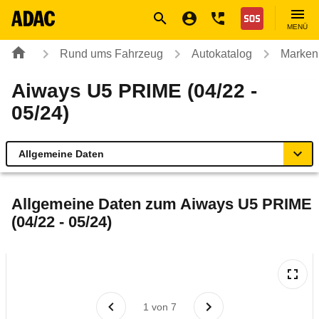
Navigation
Suche
Seiteninhalt
Fußzeile
Nothilfe
MENÜ
Rund ums Fahrzeug
Autokatalog
Marken
Aiways U5 PRIME (04/22 -
05/24)
Allgemeine Daten
Allgemeine Daten
Allgemeine Daten zum
Aiways U5 PRIME
(04/22 - 05/24)
Technische Daten
Ähnliche Autotests
Laufende Kosten
1
von
7