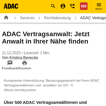
Navigation
Suche
Seiteninhalt
Fußzeile
Nothilfe
MENÜ
Services
Rechtsberatung
ADAC Vertragsa
ADAC Vertragsanwalt: Jetzt
Anwalt in Ihrer Nähe finden
11.12.2025
• Lesezeit: 1 Min.
Von
Kristina Benecke
Feedback
Drucken
Kompetente Unterstützung: Beratungsgespräch bei Ihren ADAC
Vertragsanwältinnen und -anwälten vor Ort
©
iStock.com/skynesher
Über 500 ADAC Vertragsanwältinnen und