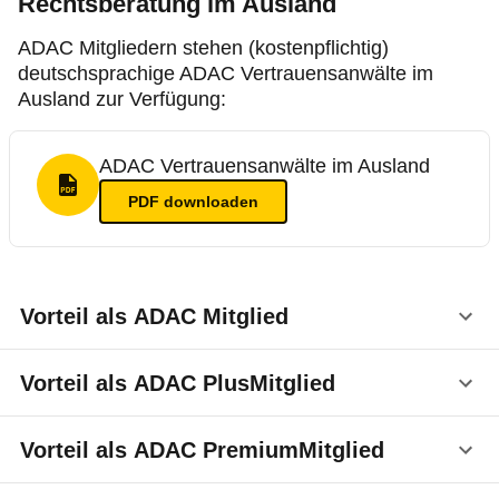
Rechtsberatung im Ausland
ADAC Mitgliedern stehen (kostenpflichtig)
deutschsprachige ADAC Vertrauensanwälte im
Ausland zur Verfügung:
ADAC Vertrauensanwälte im Ausland
PDF Format
PDF
downloaden
Vorteil als ADAC Mitglied
Bei Problemen im
Ausland
können Sie sich als
Vorteil als ADAC PlusMitglied
ADAC Mitglied an einen unserer ADAC
Vertrauensanwälte in über 30 Ländern wenden. Wir
Sie erhalten zur Rechtsberatung durch einen
Vorteil als ADAC PremiumMitglied
empfehlen
vor
der Beauftragung des Anwalts bei
ausländischen Anwalt einen
Zuschuss von bis zu
der
Rechtsschutzversicherung
eine
52 Euro
. Stellt der ausländische Anwalt für die