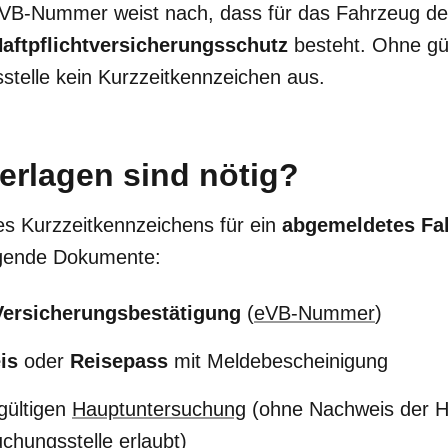
eVB-Nummer weist nach, dass für das Fahrzeug der
aftpflichtversicherungsschutz
besteht. Ohne g
sstelle kein Kurzzeitkennzeichen aus.
erlagen sind nötig?
es Kurzzeitkennzeichens für ein
abgemeldetes Fa
olgende Dokumente:
Versicherungsbestätigung
(
eVB-Nummer
)
is
oder
Reisepass
mit Meldebescheinigung
gültigen
Hauptuntersuchung
(ohne Nachweis der H
chungsstelle erlaubt)