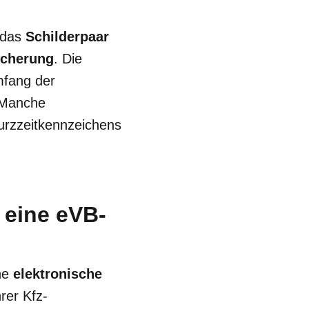
 das
Schilderpaar
icherung
. Die
mfang der
 Manche
urzzeitkennzeichens
 eine eVB-
ine
elektronische
rer Kfz-