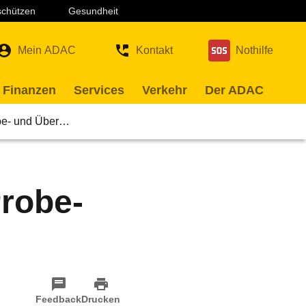
 schützen
Gesundheit
Mein ADAC
Kontakt
Nothilfe
 Finanzen
Services
Verkehr
Der ADAC
obe- und Über…
Probe-
Feedback
Drucken