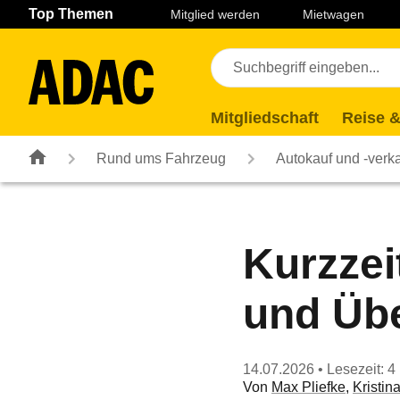
Navigation
Suche
Seiteninhalt
Fußzeile
Top Themen
Mitglied werden
Mietwagen
Mitgliedschaft
Reise &
Rund ums Fahrzeug
Autokauf und -verk
Kurzzei
und Üb
14.07.2026
• Lesezeit: 4
Von
Max Pliefke
,
Kristin