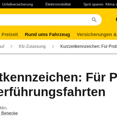
Unfallversicherung
Elektromobilität
Sprit sparen. Klima
 Freizeit
Rund ums Fahrzeug
Versicherungen &
auf
Kfz-Zulassung
Kurzzeitkennzeichen: Für Pr
tkennzeichen: Für 
erführungsfahrten
 Min.
a Benecke