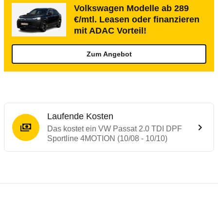
Volkswagen Modelle ab 289
€/mtl. Leasen oder finanzieren
mit ADAC Vorteil!
Zum Angebot
Laufende Kosten
Das kostet ein VW Passat 2.0 TDI DPF
Sportline 4MOTION (10/08 - 10/10)
Testergebnisse von ähnlichen Autos
Laufende Kosten
Rückrufe & Mängel des VW Passat
Technische Daten des
VW Passat 2.0 TDI 