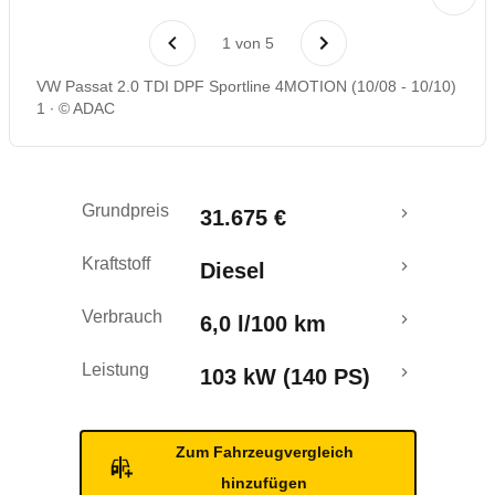
Laufende Kosten
1
von
5
Rückrufe & Mängel
VW Passat 2.0 TDI DPF Sportline 4MOTION (10/08 - 10/10)
1
© ADAC
Grundpreis
31.675 €
Kraftstoff
Diesel
Verbrauch
6,0 l/100 km
Leistung
103 kW (140 PS)
Zum Fahrzeugvergleich
hinzufügen