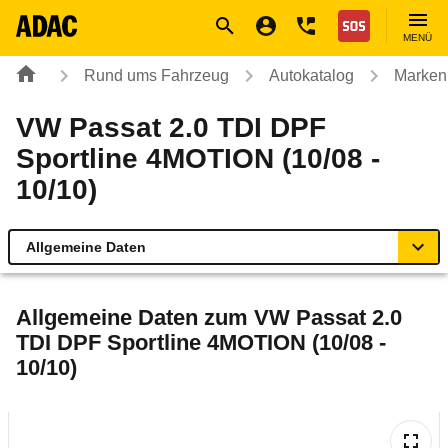
Navigation
Suche
Seiteninhalt
Fußzeile
Nothilfe
MENÜ
Rund ums Fahrzeug
Autokatalog
Marken
VW Passat 2.0 TDI DPF
Sportline 4MOTION (10/08 -
10/10)
Allgemeine Daten
Allgemeine Daten
Allgemeine Daten zum
VW Passat 2.0
TDI DPF Sportline 4MOTION (10/08 -
Technische Daten
10/10)
Ähnliche Autotests