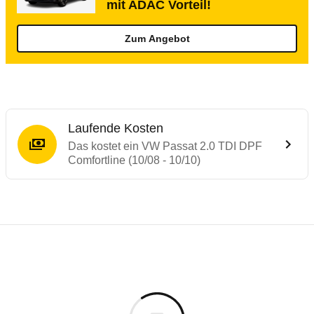
mit ADAC Vorteil!
Zum Angebot
Laufende Kosten
Das kostet ein VW Passat 2.0 TDI DPF
Comfortline (10/08 - 10/10)
Testergebnisse von ähnlichen Autos
Laufende Kosten
Rückrufe & Mängel des VW Passat
Technische Daten des
VW Passat 2.0 TDI 
Hier finden Sie eine Übersicht aller Autotests aus de
Individuelle Berechnung
Berechnung
€