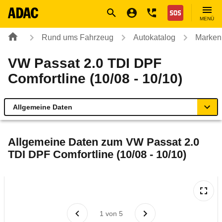
Navigation
Suche
Seiteninhalt
Fußzeile
Nothilfe
MENÜ
Rund ums Fahrzeug
Autokatalog
Marken
VW Passat 2.0 TDI DPF
Comfortline (10/08 - 10/10)
Allgemeine Daten
Allgemeine Daten
Allgemeine Daten zum
VW Passat 2.0
TDI DPF Comfortline (10/08 - 10/10)
Technische Daten
Ähnliche Autotests
Laufende Kosten
1
von
5