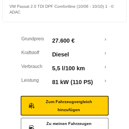
VW Passat 2.0 TDI DPF Comfortline (10/08 - 10/10) 1
©
Rückrufe & Mängel
ADAC
Grundpreis
27.600 €
Kraftstoff
Diesel
Verbrauch
5,5 l/100 km
Leistung
81 kW (110 PS)
Zum Fahrzeugvergleich
hinzufügen
Zu meinen Fahrzeugen