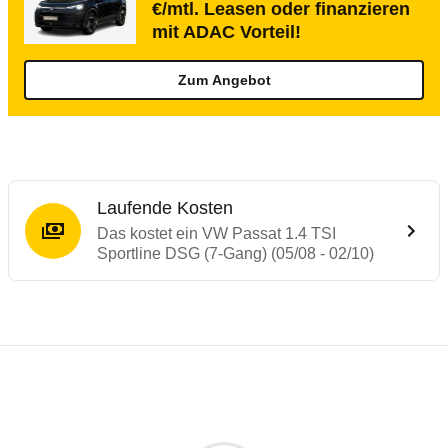
€/mtl. Leasen oder finanzieren
mit ADAC Vorteil!
Zum Angebot
Laufende Kosten
Das kostet ein VW Passat 1.4 TSI
Sportline DSG (7-Gang) (05/08 - 02/10)
Testergebnisse von ähnlichen Autos
Laufende Kosten
Rückrufe & Mängel des VW Passat
Technische Daten des
VW Passat 1.4 TSI 
Hier finden Sie eine Übersicht aller Autotests aus de
Individuelle Berechnung
Berechnung