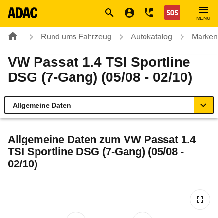
Navigation
Suche
Seiteninhalt
Fußzeile
Nothilfe
MENÜ
Rund ums Fahrzeug
Autokatalog
Marken
VW Passat 1.4 TSI Sportline
DSG (7-Gang) (05/08 - 02/10)
Allgemeine Daten
Allgemeine Daten
Allgemeine Daten zum
VW Passat 1.4
TSI Sportline DSG (7-Gang) (05/08 -
Technische Daten
02/10)
Ähnliche Autotests
Laufende Kosten