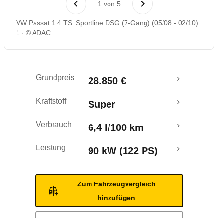
1
von
5
Rückrufe & Mängel
VW Passat 1.4 TSI Sportline DSG (7-Gang) (05/08 - 02/10)
1
© ADAC
Grundpreis
28.850 €
Kraftstoff
Super
Verbrauch
6,4 l/100 km
Leistung
90 kW (122 PS)
Zum Fahrzeugvergleich
hinzufügen