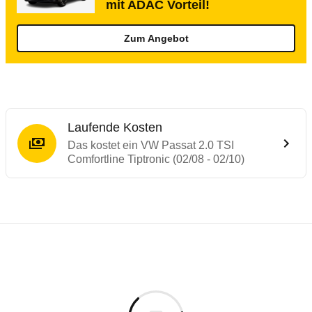
mit ADAC Vorteil!
Zum Angebot
Laufende Kosten
Das kostet ein VW Passat 2.0 TSI
Comfortline Tiptronic (02/08 - 02/10)
Testergebnisse von ähnlichen Autos
Laufende Kosten
Rückrufe & Mängel des VW Passat
Technische Daten des
VW Passat 2.0 TSI C
Hier finden Sie eine Übersicht aller Autotests aus de
Individuelle Berechnung
Berechnung