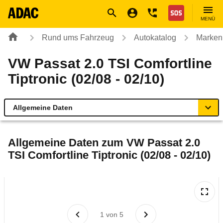
Navigation
Suche
Seiteninhalt
Fußzeile
Nothilfe
MENÜ
Rund ums Fahrzeug
Autokatalog
Marken
VW Passat 2.0 TSI Comfortline
Tiptronic (02/08 - 02/10)
Allgemeine Daten
Allgemeine Daten
Allgemeine Daten zum
VW Passat 2.0
TSI Comfortline Tiptronic (02/08 - 02/10)
Technische Daten
Ähnliche Autotests
Laufende Kosten
1
von
5