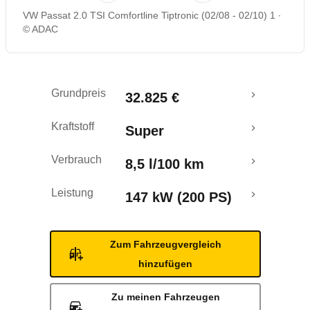
VW Passat 2.0 TSI Comfortline Tiptronic (02/08 - 02/10) 1
Rückrufe & Mängel
© ADAC
Grundpreis
32.825 €
Kraftstoff
Super
Verbrauch
8,5 l/100 km
Leistung
147 kW (200 PS)
Zum Fahrzeugvergleich
hinzufügen
Zu meinen Fahrzeugen