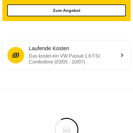
Zum Angebot
Laufende Kosten
Das kostet ein VW Passat 1.6 FSI
Comfortline (03/05 - 10/07)
Testergebnisse von ähnlichen Autos
Laufende Kosten
Rückrufe & Mängel des VW Passat
Technische Daten des
VW Passat 1.6 FSI 
Hier finden Sie eine Übersicht aller Autotests aus de
Individuelle Berechnung
Berechnung
€
Alle Rückrufe
is