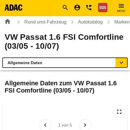
Navigation
Suche
Seiteninhalt
Fußzeile
Nothilfe
MENÜ
Rund ums Fahrzeug
Autokatalog
Marken
VW Passat 1.6 FSI Comfortline
(03/05 - 10/07)
Allgemeine Daten
Allgemeine Daten
Allgemeine Daten zum
VW Passat 1.6
FSI Comfortline (03/05 - 10/07)
Technische Daten
Ähnliche Autotests
Laufende Kosten
1
von
5