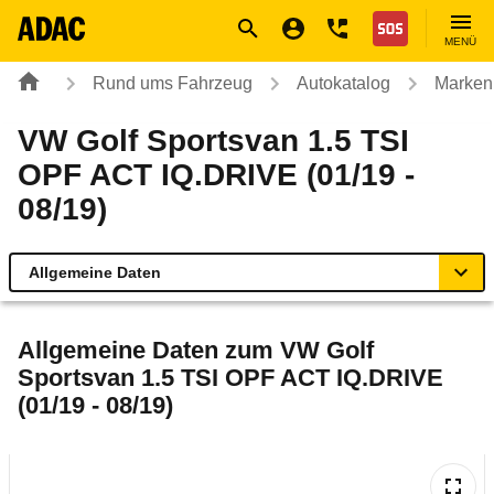
Navigation
Suche
Seiteninhalt
Fußzeile
Nothilfe
MENÜ
Rund ums Fahrzeug
Autokatalog
Marken
VW Golf Sportsvan 1.5 TSI
OPF ACT IQ.DRIVE (01/19 -
08/19)
Allgemeine Daten
Allgemeine Daten
Allgemeine Daten zum
VW Golf
Sportsvan 1.5 TSI OPF ACT IQ.DRIVE
Technische Daten
(01/19 - 08/19)
Ähnliche Autotests