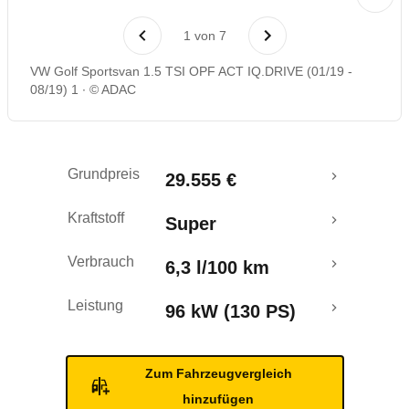
Laufende Kosten
1
von
7
Rückrufe & Mängel
VW Golf Sportsvan 1.5 TSI OPF ACT IQ.DRIVE (01/19 -
08/19) 1
© ADAC
Crashtest
Grundpreis
29.555 €
Kraftstoff
Super
Verbrauch
6,3 l/100 km
Leistung
96 kW (130 PS)
Zum Fahrzeugvergleich
hinzufügen