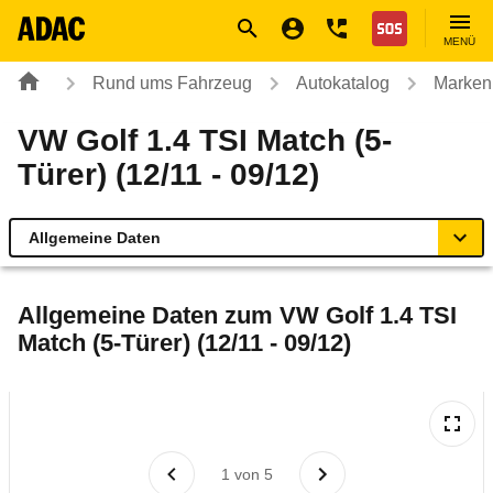
Navigation
Suche
Seiteninhalt
Fußzeile
Nothilfe
MENÜ
Rund ums Fahrzeug
Autokatalog
Marken
VW Golf 1.4 TSI Match (5-
Türer) (12/11 - 09/12)
Allgemeine Daten
Allgemeine Daten
Allgemeine Daten zum
VW Golf 1.4 TSI
Match (5-Türer) (12/11 - 09/12)
Technische Daten
Ähnliche Autotests
Laufende Kosten
1
von
5