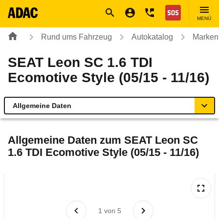
Navigation
Suche
Seiteninhalt
Fußzeile
Nothilfe
MENÜ
Rund ums Fahrzeug
Autokatalog
Marken
SEAT Leon SC 1.6 TDI
Ecomotive Style (05/15 - 11/16)
Allgemeine Daten
Allgemeine Daten
Allgemeine Daten zum
SEAT Leon SC
1.6 TDI Ecomotive Style (05/15 - 11/16)
Technische Daten
Ähnliche Autotests
Laufende Kosten
1
von
5