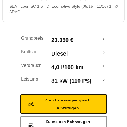
SEAT Leon SC 1.6 TDI Ecomotive Style (05/15 - 11/16) 1
©
Rückrufe & Mängel
ADAC
Crashtest
Grundpreis
23.350 €
Kraftstoff
Diesel
Verbrauch
4,0 l/100 km
Leistung
81 kW (110 PS)
Zum Fahrzeugvergleich
hinzufügen
Zu meinen Fahrzeugen