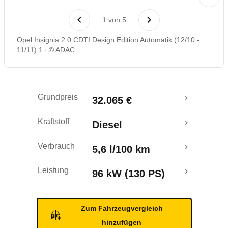
Laufende Kosten
1
von
5
Rückrufe & Mängel
Opel Insignia 2.0 CDTI Design Edition Automatik (12/10 -
11/11) 1
© ADAC
Crashtest
Grundpreis
32.065 €
Kraftstoff
Diesel
Verbrauch
5,6 l/100 km
Leistung
96 kW (130 PS)
Zum Fahrzeugvergleich
hinzufügen