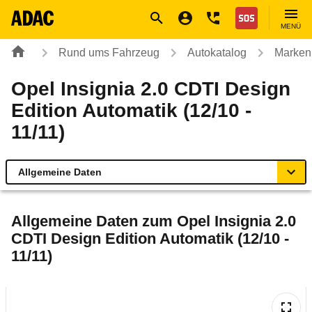
Navigation
Suche
Seiteninhalt
Fußzeile
Nothilfe
MENÜ
Rund ums Fahrzeug
Autokatalog
Marken
Opel Insignia 2.0 CDTI Design
Edition Automatik (12/10 -
11/11)
Allgemeine Daten
Allgemeine Daten
Allgemeine Daten zum
Opel Insignia 2.0
CDTI Design Edition Automatik (12/10 -
Technische Daten
11/11)
Ähnliche Autotests