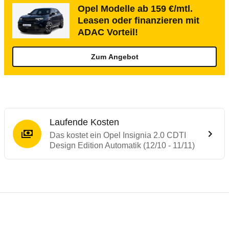
Opel Modelle ab 159 €/mtl.
Leasen oder finanzieren mit
ADAC Vorteil!
Zum Angebot
Laufende Kosten
Das kostet ein Opel Insignia 2.0 CDTI
Design Edition Automatik (12/10 - 11/11)
Testergebnisse von ähnlichen Autos
Laufende Kosten
Rückrufe & Mängel des Opel Insignia
Crashtest Opel Insignia
Technische Daten des
Opel Insignia 2.0 C