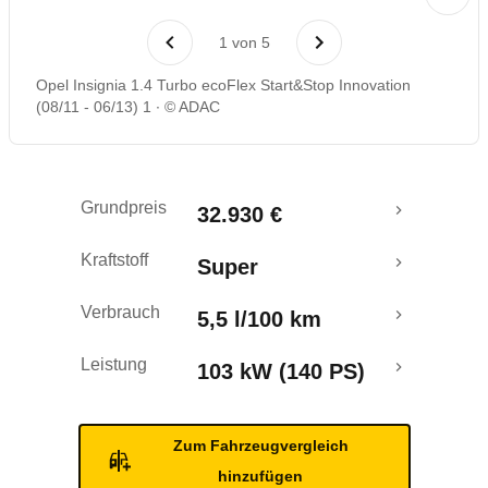
Laufende Kosten
1
von
5
Rückrufe & Mängel
Opel Insignia 1.4 Turbo ecoFlex Start&Stop Innovation
(08/11 - 06/13) 1
© ADAC
Ecotest
Crashtest
Grundpreis
32.930 €
Kraftstoff
Super
Verbrauch
5,5 l/100 km
Leistung
103 kW (140 PS)
Zum Fahrzeugvergleich
hinzufügen