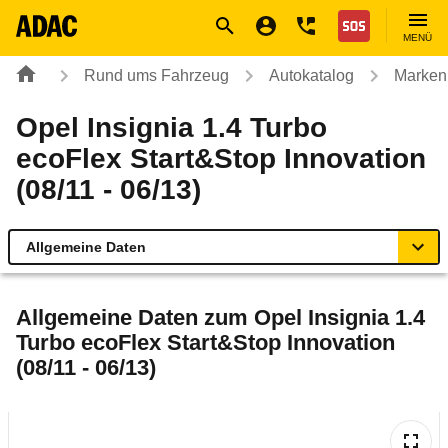
Navigation
Suche
Seiteninhalt
Fußzeile
Nothilfe
MENÜ
Rund ums Fahrzeug
Autokatalog
Marken
Opel Insignia 1.4 Turbo
ecoFlex Start&Stop Innovation
(08/11 - 06/13)
Allgemeine Daten
Allgemeine Daten
Allgemeine Daten zum
Opel Insignia 1.4
Turbo ecoFlex Start&Stop Innovation
Technische Daten
(08/11 - 06/13)
Ähnliche Autotests