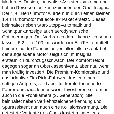
Modernes Design, innovative Assistenzsysteme und
hohen Reisekomfort kennzeichnen den Opel Insignia.
Der 1,8-l-Benzinmotor wurde nun durch einen kleinen
1,4-l-Turbomotor mit ecoFlex-Paket ersetzt. Dieses
beinhaltet neben Start-Stopp-Automatik und
Schaltpunktanzeige auch aerodynamische
Optimierungen. Der Verbrauch damit kann sich sehen
lassen: 6,2 l pro 100 km wurden im EcoTest ermittelt.
Leider sind die Fahrleistungen allenfalls akzeptabel -
der aufgeladene Motor zeigt sich im Insignia
erstaunlich durchzugsschwach. Der Komfort reicht
dagegen sogar an Oberklasseniveau, aber nur, wenn
man kräftig investiert: Die Premium-Komfortsitze und
das adaptive FlexRide-Fahrwerk kosten einen
saftigen Aufpreis, sind aber für komfortorientierte
Fahrer durchaus lohnenswert. Investieren sollte man
auch in die Frontkamera (2. Generation). Sie
beinhaltet neben Verkehrszeichenerkennung und
Spurassistent nun auch eine Kollisionswarnung. Die
getestete Variante des Opels kostet mindestens