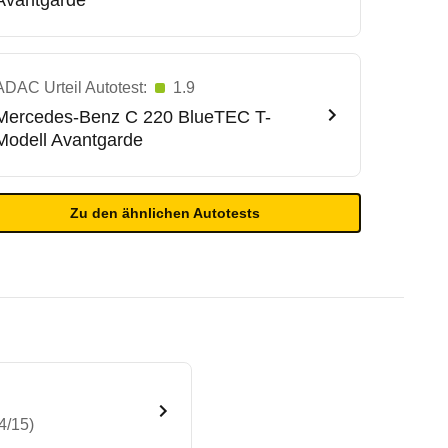
Avantgarde
ADAC Urteil Autotest:
1.9
Mercedes-Benz
C 220 BlueTEC T-
Modell Avantgarde
Zu den ähnlichen Autotests
4/15)