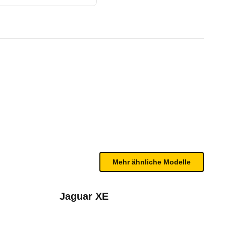
-TRONIC PLUS (04/14 - 04/15
te Fahrzeug.
wertungsprotokoll auf Anhieb klar 5 Sterne. Es z
n sind, entnehmen Sie bitte dem Rückruf, da häufi
e (2014 - 2018)
Mehr ähnliche Modelle
Jaguar XE