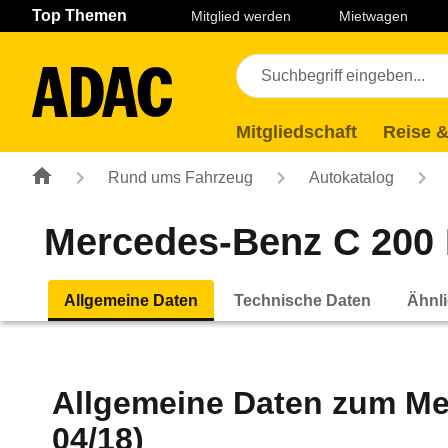
Navigation
Suche
Seiteninhalt
Fußzeile
Top Themen
Mitglied werden
Mietwagen
Mitgliedschaft
Reise &
Rund ums Fahrzeug
Autokatalog
Mercedes-Benz C 200 E
Allgemeine Daten
Technische Daten
Ähnli
Allgemeine Daten zum
Me
04/18)