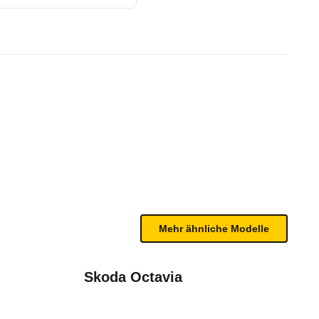
-TRONIC (10/16 - 04/18)
te Fahrzeug.
wertungsprotokoll auf Anhieb klar 5 Sterne. Es z
n sind, entnehmen Sie bitte dem Rückruf, da häufi
e (2014 - 2018)
Mehr ähnliche Modelle
Skoda Octavia